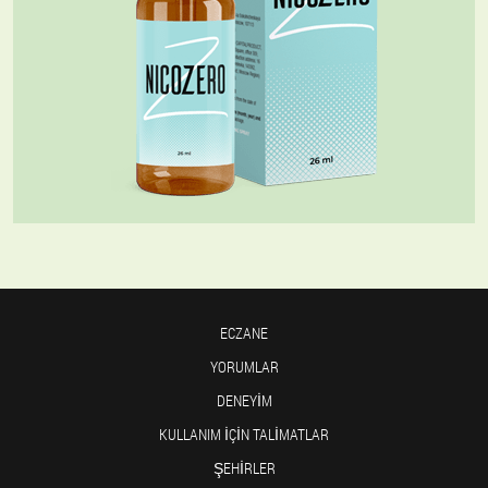
ECZANE
YORUMLAR
DENEYIM
KULLANIM IÇIN TALIMATLAR
ŞEHIRLER