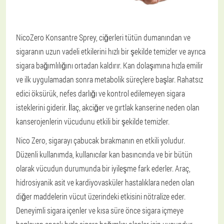
NicoZero Konsantre Sprey, ciğerleri tütün dumanından ve
sigaranın uzun vadeli etkilerini hızlı bir şekilde temizler ve ayrıca
sigara bağımlılığını ortadan kaldırır. Kan dolaşımına hızla emilir
ve ilk uygulamadan sonra metabolik süreçlere başlar. Rahatsız
edici öksürük, nefes darlığı ve kontrol edilemeyen sigara
isteklerini giderir. İlaç, akciğer ve gırtlak kanserine neden olan
kanserojenlerin vücudunu etkili bir şekilde temizler.
Nico Zero, sigarayı çabucak bırakmanın en etkili yoludur.
Düzenli kullanımda, kullanıcılar kan basıncında ve bir bütün
olarak vücudun durumunda bir iyileşme fark ederler. Araç,
hidrosiyanik asit ve kardiyovasküler hastalıklara neden olan
diğer maddelerin vücut üzerindeki etkisini nötralize eder.
Deneyimli sigara içenler ve kısa süre önce sigara içmeye