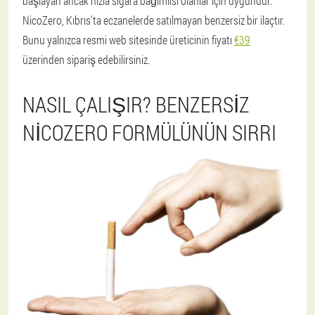
başlayan ancak hızla sigara bağımlısı olanlar için uygundur.
NicoZero, Kıbrıs'ta eczanelerde satılmayan benzersiz bir ilaçtır.
Bunu yalnızca resmi web sitesinde üreticinin fiyatı
€39
üzerinden sipariş edebilirsiniz.
NASIL ÇALIŞIR? BENZERSIZ
NICOZERO FORMÜLÜNÜN SIRRI