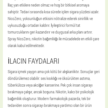
İlaç yan etkilere neden olmaz ve hoş bir bitkisel aromaya
sahiptir. Tedavi sırasında kısa sürede içilen sigara yüzdesi azalır.
NicoZero, yoksunluğun etkisini nötralize ederek sinirlilik ve
uykusuzluğu ortadan kaldırır. İyileştirici formül tat
tomurcuklarını geri kazandırır ve duygusal arka planı artırır.
Spray NicoZero, nikotin bağımlılığı ile mücadelede en etkili çare
olarak kabul edilmektedir.
İLACIN FAYDALARI
Sigara içmek yaygın ama çok kötü bir alışkanlıktır. Sonuçlar geri
döndürülemez olabilir: ses kısıklığı ve öksürükten astıma,
tüberküloza veya akciğer kanserine. Pek çok insan sigarayı
bırakmaya çalışır, ancak boşuna. Nikotin, kalıcı bir psikolojik
bağımlılık oluşturur. Modern farmakolojik pazarda, tek bir
tedaviden sonra sigarayı bırakmaya yardımcı olan bir ürün