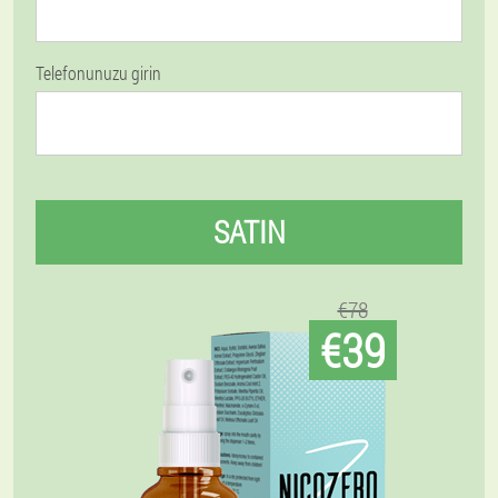
Telefonunuzu girin
SATIN
€78
€39