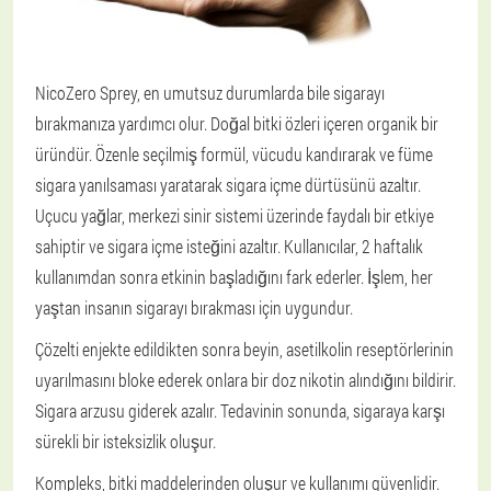
NicoZero Sprey, en umutsuz durumlarda bile sigarayı
bırakmanıza yardımcı olur. Doğal bitki özleri içeren organik bir
üründür. Özenle seçilmiş formül, vücudu kandırarak ve füme
sigara yanılsaması yaratarak sigara içme dürtüsünü azaltır.
Uçucu yağlar, merkezi sinir sistemi üzerinde faydalı bir etkiye
sahiptir ve sigara içme isteğini azaltır. Kullanıcılar, 2 haftalık
kullanımdan sonra etkinin başladığını fark ederler. İşlem, her
yaştan insanın sigarayı bırakması için uygundur.
Çözelti enjekte edildikten sonra beyin, asetilkolin reseptörlerinin
uyarılmasını bloke ederek onlara bir doz nikotin alındığını bildirir.
Sigara arzusu giderek azalır. Tedavinin sonunda, sigaraya karşı
sürekli bir isteksizlik oluşur.
Kompleks, bitki maddelerinden oluşur ve kullanımı güvenlidir.