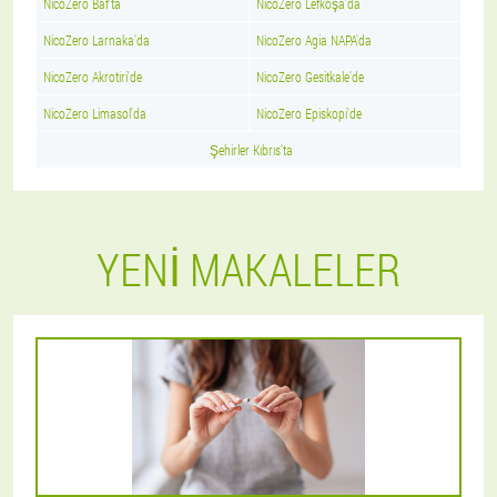
NicoZero Baf'ta
NicoZero Lefkoşa'da
NicoZero Larnaka'da
NicoZero Agia NAPA'da
NicoZero Akrotiri'de
NicoZero Gesitkale'de
NicoZero Limasol'da
NicoZero Episkopi'de
Şehirler Kıbrıs'ta
YENI MAKALELER