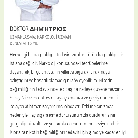
DOKTOR ΔΗΜΉΤΡΙΟΣ
UZMANLAŞMA:
NARKOLOJI UZMANI
DENEYIM:
16 YIL
Herhangi bir bağımlılığın tedavisi zordur. Tütün bağımlılığı bir
istisna değildir. Narkoloji konusundaki tecrübelerime
dayanarak, birçok hastanın yıllarca sigarayı bırakmaya
çalıştığını ve başarılı olamadığını söyleyebilirim. Nikotin
bağımlılığının tedavisinde tek başına iradeye güvenemezsiniz.
Spray NicoZero, stresle başa çıkmanıza ve geçiş dönemini
kolayca atlatmanıza yardımcı olacaktır. Etki mekanizması
nedeniyle, ilaç sigara içme dürtüsünü hızla durdurur, sinir
gerginliğini azaltır ve yoksunluk sendromunu seviyelendirir.
Kıbrıs'ta nikotin bağımlılığının tedavisi için şimdiye kadar en iyi