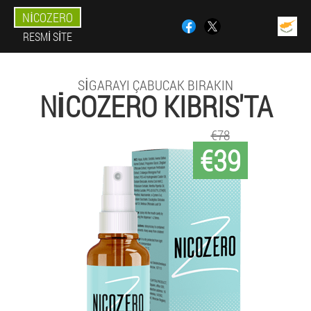
NICOZERO
RESMI SITE
SIGARAYI ÇABUCAK BIRAKIN
NICOZERO KIBRIS'TA
€78
€39