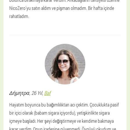
NicoZero'yu satın aldım ve pişman olmadım. Bir hafta içinde
rahatladım.
Δήμητρα
, 26 Yıl,
Baf
Hayatım boyunca bu bağımlılıktan acı çektim. Çocuklukta pasif
bir içici olarak (babam sigara içiyordu), yetişkinlikte sigara
içmeye başladı. Her şeyi değiştirmeye ve kendime bakmaya
karar verdim. Onun iradesine güvenmedi. Övgüyü okudum ve