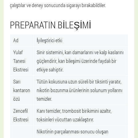
çalıştılar ve deney sonucunda sigarayı bırakabildiler.
PREPARATIN BILEŞIMI
Ad
İyileştirici etki
Yulaf
Sinir sistemini, kan damarlarını ve kalp kaslarını
Tanesi
güçlendirir, kan bileşimi üzerinde faydalı bir
Ekstresi
etkiye sahiptir.
Sarı
Tütün kokusuna uzun süreli bir tiksinti yaratır,
kantaron
nikotin bozunma ürünlerinin solunum yollarını
özü
temizler.
Zencefil
Kanı temizler, trombosit birikimini azaltır,
Ekstresi
toksinleri vücuttan uzaklaştırır.
Nikotinin parçalanması sonucu oluşan