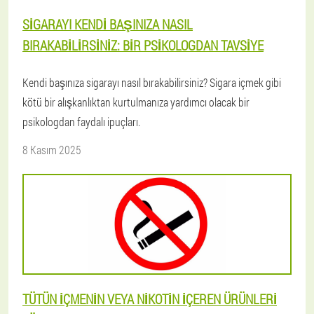
SIGARAYI KENDI BAŞINIZA NASIL
BIRAKABILIRSINIZ: BIR PSIKOLOGDAN TAVSIYE
Kendi başınıza sigarayı nasıl bırakabilirsiniz? Sigara içmek gibi
kötü bir alışkanlıktan kurtulmanıza yardımcı olacak bir
psikologdan faydalı ipuçları.
8 Kasım 2025
TÜTÜN IÇMENIN VEYA NIKOTIN IÇEREN ÜRÜNLERI